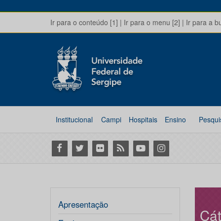
Ir para o conteúdo [1]
|
Ir para o menu [2]
|
Ir para a b
Institucional
Campi
Hospitais
Ensino
Pesqui
Facebook
Twitter
Flickr
RSS
Youtube
Instagram
Apresentação
Cát