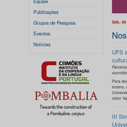
Equipe
Publicações
Sáb, 08
Grupos de Pesquisa
Nos
Eventos
Notícias
UFS a
cultu
Parceria
ocorrida
Para des
ensino, 
Univers
reitor V
III S
Univer