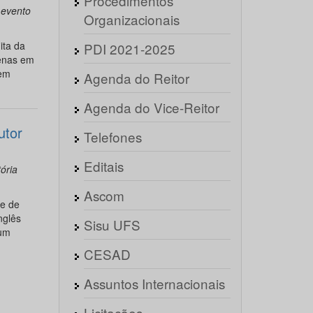
Procedimentos
 evento
Organizacionais
ita da
PDI 2021-2025
genas em
 em
Agenda do Reitor
Agenda do Vice-Reitor
utor
Telefones
Editais
ória
Ascom
de de
nglês
Sisu UFS
 um
CESAD
Assuntos Internacionais
Licitações