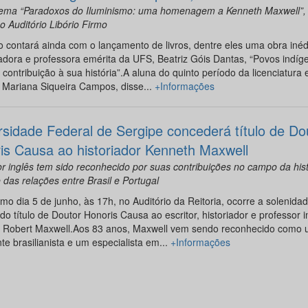
ema “Paradoxos do Iluminismo: uma homenagem a Kenneth Maxwell”,
o Auditório Libório Firmo
 contará ainda com o lançamento de livros, dentre eles uma obra inéd
adora e professora emérita da UFS, Beatriz Góis Dantas, “Povos indí
 contribuição à sua história”.A aluna do quinto período da licenciatura
, Mariana Siqueira Campos, disse...
+Informações
rsidade Federal de Sergipe concederá título de Do
is Causa ao historiador Kenneth Maxwell
r inglês tem sido reconhecido por suas contribuições no campo da hist
e das relações entre Brasil e Portugal
mo dia 5 de junho, às 17h, no Auditório da Reitoria, ocorre a solenida
do título de Doutor Honoris Causa ao escritor, historiador e professor i
 Robert Maxwell.Aos 83 anos, Maxwell vem sendo reconhecido como
te brasilianista e um especialista em...
+Informações