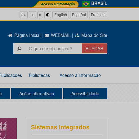
BRASIL
a+
a-
a
English
Español
Français
Página Inicial
|
WEBMAIL
|
Mapa do Site
Publicações
Bibliotecas
Acesso à informação
a
Ações afirmativas
Acessibilidade
Sistemas integrados