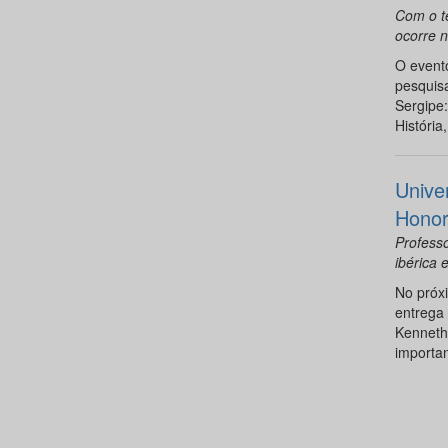
Com o t
ocorre n
O evento
pesquis
Sergipe:
História
Unive
Honor
Professo
ibérica 
No próxi
entrega 
Kenneth
importan