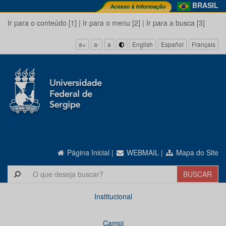
BRASIL
Ir para o conteúdo [1]
|
Ir para o menu [2]
|
Ir para a busca [3]
a+
a-
a
English
Español
Français
Página Inicial
|
WEBMAIL
|
Mapa do Site
Institucional
Campi